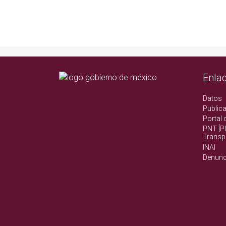
Enla
Datos
Public
Portal 
PNT [P
Transp
INAI
Denunc