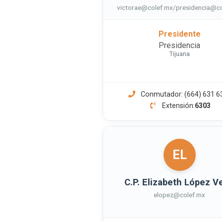
victorae@colef.mx/presidencia@c
Presidente
Presidencia
Tijuana
Conmutador: (664) 631 6
Extensión:
6303
EL
C.P. Elizabeth López V
elopez@colef.mx