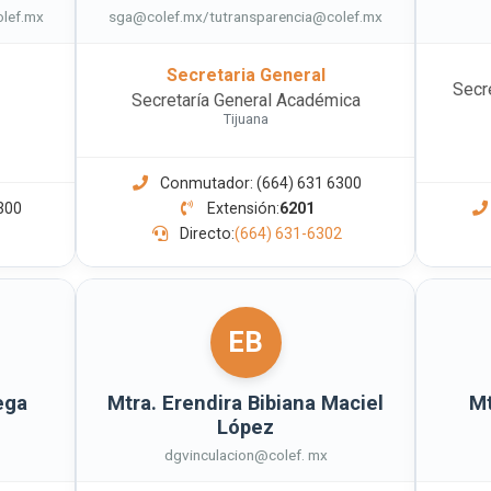
olef.mx
sga@colef.mx/tutransparencia@colef.mx
Secretaria General
Secr
Secretaría General Académica
Tijuana
Conmutador: (664) 631 6300
300
Extensión:
6201
Directo:
(664) 631-6302
EB
ega
Mtra. Erendira Bibiana Maciel
Mt
López
dgvinculacion@colef. mx