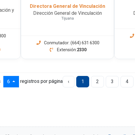
Directora General de Vinculación
ación y
Dirección General de Vinculación
Tijuana
300
Conmutador: (664) 631 6300
0
Extensión:
2330
s
registros por página
6
‹
1
2
3
4